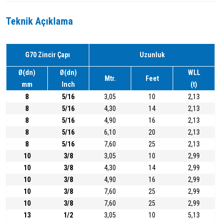
Teknik Açıklama
G70 Zincir Çapı
Uzunluk
Ø(dn)
Ø(dn)
WLL
Mtr.
Feet
mm
Inch
(t)
8
5/16
3,05
10
2,13
8
5/16
4,30
14
2,13
8
5/16
4,90
16
2,13
8
5/16
6,10
20
2,13
8
5/16
7,60
25
2,13
10
3/8
3,05
10
2,99
10
3/8
4,30
14
2,99
10
3/8
4,90
16
2,99
10
3/8
7,60
25
2,99
10
3/8
7,60
25
2,99
13
1/2
3,05
10
5,13