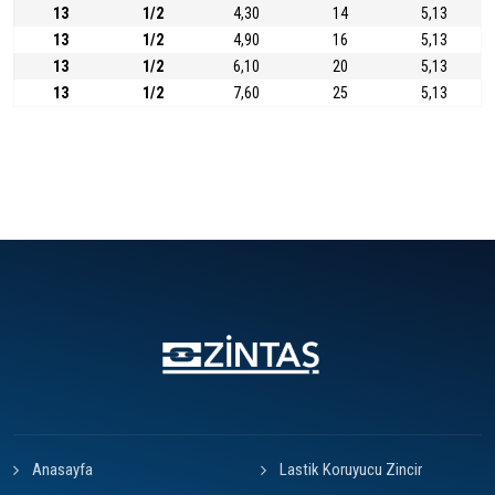
13
1/2
4,30
14
5,13
13
1/2
4,90
16
5,13
13
1/2
6,10
20
5,13
13
1/2
7,60
25
5,13
Anasayfa
Lastik Koruyucu Zincir