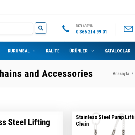
BİZİ ARAYIN
0 366 214 99 01
KURUMSAL
KALİTE
ÜRÜNLER
KATALOGLAR
 Chains and Accessories
Anasayfa
Stainless Steel Pump Lift
s Steel Lifting
Chain