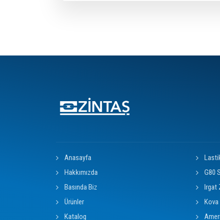
Anasayfa
Lasti
Hakkımızda
G80 S
Basında Biz
Irgat 
Ürünler
Kova 
Katalog
Ameri