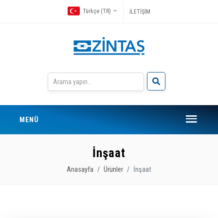
Türkçe (TR)
İLETİŞİM
MENÜ
İnşaat
Anasayfa
Ürünler
İnşaat