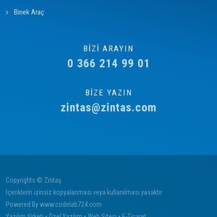
Binek Araç
BİZİ ARAYIN
0 366 214 99 01
BİZE YAZIN
zintas@zintas.com
Copyrights © Zintaş
İçeriklerin izinsiz kopyalanması veya kullanılması yasaktır
Powered By
www.codelab724.com
Yazılım Şirketi
•
Özel Yazılım
•
Web Sitesi
•
E-Ticaret