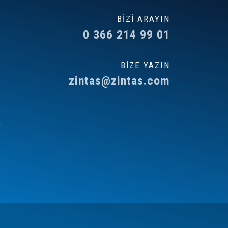
BİZİ ARAYIN
0 366 214 99 01
BİZE YAZIN
zintas@zintas.com
ı