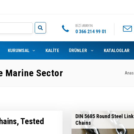
BİZİ ARAYIN
0 366 214 99 01
KURUMSAL
KALİTE
ÜRÜNLER
KATALOGLAR
e Marine Sector
Anas
DIN 5685 Round Steel Link
hains, Tested
Chains