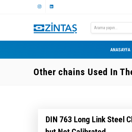
ANASAYFA
Other chains Used In Th
DIN 763 Long Link Steel C
but Not Calibrated.