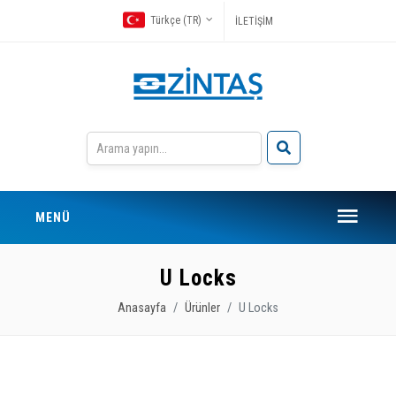
Türkçe (TR)
İLETİŞİM
MENÜ
U Locks
Anasayfa
Ürünler
U Locks