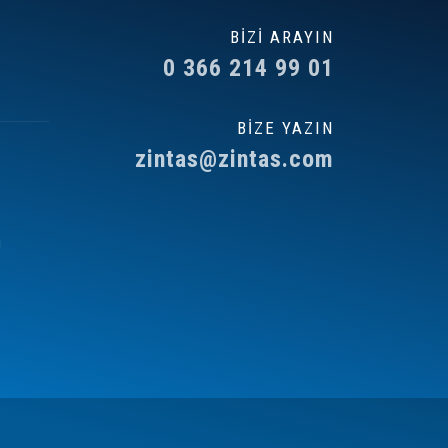
BİZİ ARAYIN
0 366 214 99 01
BİZE YAZIN
zintas@zintas.com
ı