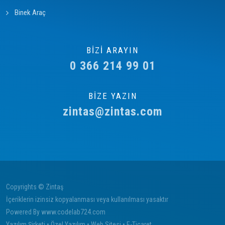
Binek Araç
BİZİ ARAYIN
0 366 214 99 01
BİZE YAZIN
zintas@zintas.com
Copyrights © Zintaş
İçeriklerin izinsiz kopyalanması veya kullanılması yasaktır
Powered By
www.codelab724.com
Yazılım Şirketi
•
Özel Yazılım
•
Web Sitesi
•
E-Ticaret