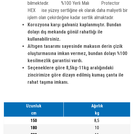
bilmektedir. %100 Yerli Malı Protector
HEX ise yüzey sertliğine ek olarak daha maliyetli bir
işlem olan çekirdeğine kadar sertlik almaktadır.
Korozyona karşı galvaniz kaplanmıştır. Bundan
dolayı dış mekanda gönül rahatlığı ile
kullanabilirsiniz.
Altıgen tasarımı sayesinde makasın derin çizik
oluşturmasına imkan vermez, bundan dolayı %100
kesilmezlik garantisi vardı.
Seçeneklere göre 8,5kg-11kg aralığındaki
zincirimize göre dizayn edilmiş kumaş çanta ile
rahat taşıma imkanı.
Uzunluk
Ağırlık
cm
kg
150
8,5
180
10