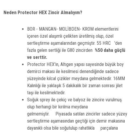
Neden Protector HEX Zincir Almalıyım?
BOR - MANGAN- MOLİBDEN- KROM elementlerini
içeren özel alaşımlı çelikten üretilmiş olup, özel
sertleştirme aşamalarından geçmiştir. 55 HRC 'den
fazla gelen sertliği ile G80 zincirden
%50 daha güçlü
ve serttir.
Protector HEX'in, Altıgen yapısı sayesinde büyük boy
demirci makası ile kesilmesi denendiğinde sadece
yüzeyinde kılcal çizikler meydana gelmektedir. 16MM
Kalınlığı ile yaklaşık 5 dakikalık bir zaman sonrası jilet
taşı ile kesilmektedir.
Soğuk sprey ile çekiç ve balyoz ile zincire vurulmuş
olup herhangi bir kırılma meydana
gelmemiştir. Piyasada satılan zincirler sadece yüzey
sertleştirme aşamasından geçtiği için demir makasına
dayanıklı olsa bile soğutulup rahatlıkla parçalana