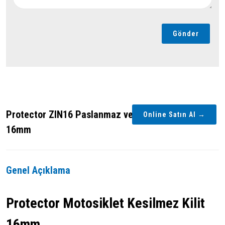
Gönder
Protector ZIN16 Paslanmaz ve Kesilmez U Kilit
Online Satın Al →
16mm
Genel Açıklama
Protector Motosiklet Kesilmez Kilit
16mm