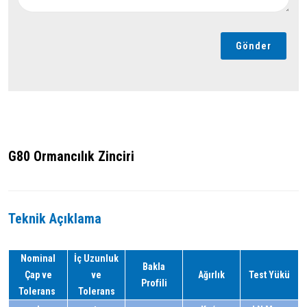
Gönder
G80 Ormancılık Zinciri
Teknik Açıklama
Nominal
İç Uzunluk
Bakla
Çap ve
ve
Ağırlık
Test Yükü
Profili
Tolerans
Tolerans