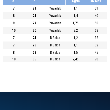
d
t
Kg/m
kN Max.
7
21
Yuvarlak
1,1
31
8
24
Yuvarlak
1,4
40
9
27
Yuvarlak
1,75
50
10
30
Yuvarlak
2,2
63
7
24
D Bakla
1,2
32
7
28
D Bakla
1,1
32
8
28
D Bakla
1,5
45
10
35
D Bakla
2,45
70