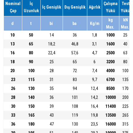
Nominal
İç
Çalışma
Test
İç Genişlik
Dış Genişlik
Ağırlık
Çap
Uzunluk
Yükü
Yükü
kg
kN
d
t
bi
ba
Kg/m
Max.
Max.
10
50
14
36
1,8
1000
25
13
65
18,2
46,8
3,1
1600
40
16
80
22,4
57,6
4,7
2500
63
18
90
25
65
6
3200
80
20
100
28
72
7,4
4000
100
23
115
31
83
9,7
6700
135
26
130
35
94
12,4
8500
170
28
140
36
101
14,2
10000
200
30
150
39
108
16,4
11400
225
33
165
43
119
19,8
13500
265
36
180
47
130
23,5
16000
315