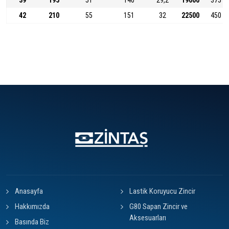
39
195
51
140
29,2
19000
375
42
210
55
151
32
22500
450
Anasayfa
Lastik Koruyucu Zincir
Hakkımızda
G80 Sapan Zincir ve
Aksesuarları
Basında Biz