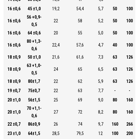
16 ±0,6
45 ±1,0
19,2
54,4
5,7
50
100
56 +0,9-
16 ±0,6
22
58
5,2
50
100
0,5
16 ±0,6
64 ±0,6
20
55
5,0
50
100
80 +1,3-
16 ±0,6
22,4
57,6
4,7
40
100
0,6
18 ±0,9
50 ±1,0
21,6
61,6
7,3
63
126
63 +1,0-
18 ±0,9
24
65
6,5
63
126
0,5
18 ±0,9
80±1,7
22
62
5,9
63
126
19 ±0,7
75±0,7
22
63
7,7
-
-
20 ±1,0
56±1,5
25
69
9,0
80
160
70 +1,1-
20 ±1,0
27
72
8,2
80
160
0,6
22 ±0,7
86±0,9
26
74
9,7
160
266
23 ±1,0
64±1,5
28,5
79,5
12
100
200