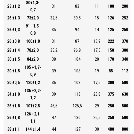
80+1,3-
23 ±1,2
31
83
11
100
200
0,7
26 ±1,3
73±2,0
32,5
89,5
15
126
252
91 +1,5-
26 ±1,3
35
94
14
125
250
0,8
26 ±0,8
100±1,0
31
87
13,9
222
370
28 ±1,4
78±2,0
35,2
96,8
17,5
150
300
30 ±1,5
84±2,0
38
104
20
170
340
105 +1,7-
30 ±1,5
39
108
19
85
112
0,9
30 ±0,5
120±1,2
36
103
17,5
300
500
136 +2,2-
34 ±1,0
39
113
23,8
375
630
1,2
36 ±1,8
101±2,5
46,5
125,5
29
250
500
126 +2,1-
36 ±1,8
47
130
26,5
250
500
1,1
38 ±1,1
144 ±1,4
44
127
30
480
800