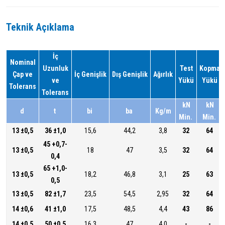
Teknik Açıklama
İç
Nominal
Uzunluk
Test
Kopma
Çap ve
İç Genişlik
Dış Genişlik
Ağırlık
ve
Yükü
Yükü
Tolerans
Tolerans
kN
kN
d
t
bi
ba
Kg/m
Min.
Min.
13 ±0,5
36 ±1,0
15,6
44,2
3,8
32
64
45 +0,7-
13 ±0,5
18
47
3,5
32
64
0,4
65 +1,0-
13 ±0,5
18,2
46,8
3,1
25
63
0,5
13 ±0,5
82 ±1,7
23,5
54,5
2,95
32
64
14 ±0,6
41 ±1,0
17,5
48,5
4,4
43
86
14 ±0,5
50 ±0,5
16,3
47
4,0
-
-