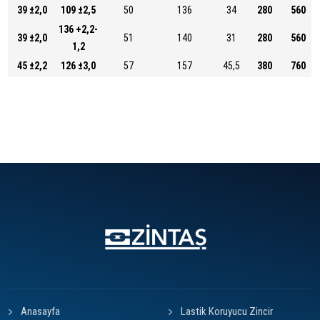
39 ±2,0
109 ±2,5
50
136
34
280
560
136 +2,2-
39 ±2,0
51
140
31
280
560
1,2
45 ±2,2
126 ±3,0
57
157
45,5
380
760
Anasayfa
Lastik Koruyucu Zincir