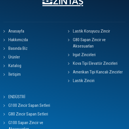
Anasayfa
Lastik Koruyucu Zincir
Hakkımızda
G80 Sapan Zincir ve
Aksesuarları
Basında Biz
Irgat Zincirleri
Ürünler
Kova Tipi Elevatör Zincirleri
Katalog
Amerikan Tipi Kancalı Zincirler
İletişim
Lastik Zinciri
ENDÜSTRİ
G100 Zincir Sapan Setleri
G80 Zincir Sapan Setleri
G100 Sapan Zincir ve