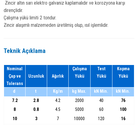
Zincir altın sarı elektro galvaniz kaplamalıdır ve korozyona karşı
dirençlidir.
Çalışma yükü limiti 2 tondur.
Zincir alaşımlı malzemeden üretilmiş olup, ısıl işlemlidir.
Teknik Açıklama
Nominal
Çalışma
Test
Kopma
Çap ve
Uzunluk
Ağırlık
Yükü
Yükü
Yükü
Tolerans
d
t
Kg/m
kg Max.
kN Min.
kN Min.
7.2
2.8
4.2
2000
40
76
8
0.8
4.5
5000
60
100
10
3
7
10000
120
16