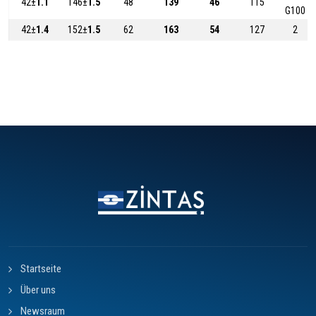
42±
1.1
146±
1.5
48
139
46
115
G100
42±
1.4
152±
1.5
62
163
54
127
2
Startseite
Über uns
Newsraum