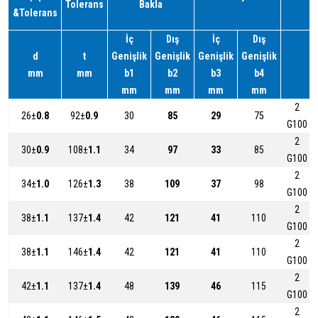
Tolerans
Bakla
&Tolerans
İç
Dış
İç
Dış
d
t
Genişlik
Genişlik
Genişlik
Genişlik
mm
mm
b1
b2
b3
b4
mm
mm
mm
mm
2
26±
0.8
92±
0.9
30
85
29
75
G100
2
30±
0.9
108±
1.1
34
97
33
85
G100
2
34±
1.0
126±
1.3
38
109
37
98
G100
2
38±
1.1
137±
1.4
42
121
41
110
G100
2
38±
1.1
146±
1.4
42
121
41
110
G100
2
42±
1.1
137±
1.4
48
139
46
115
G100
2